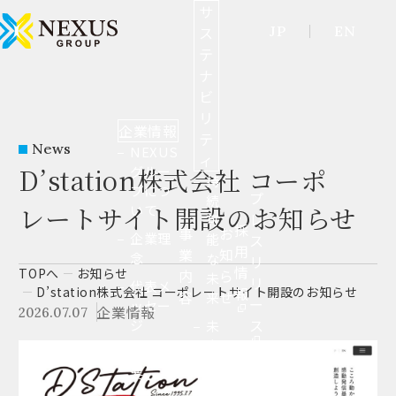
サ
JP
EN
ス
テ
ナ
ビ
リ
企業情報
テ
News
NEXUS
ィ
D’station株式会社 コーポ
グルー
持
プにつ
プ
続
レートサイト開設のお知らせ
いて
レ
可
採
事
お
企業理
ス
能
用
業
知
念
な
リ
情
TOP
へ
お知らせ
内
ら
未
リ
代表メ
報
D’station株式会社 コーポレートサイト開設のお知らせ
容
せ
来
ー
ッセー
企業情報
2026.07.07
ス
ジ
未
来
会社概
へ
要
繋